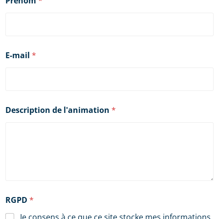
Prénom
*
E-mail
*
Description de l'animation
*
RGPD
*
Je consens à ce que ce site stocke mes informations