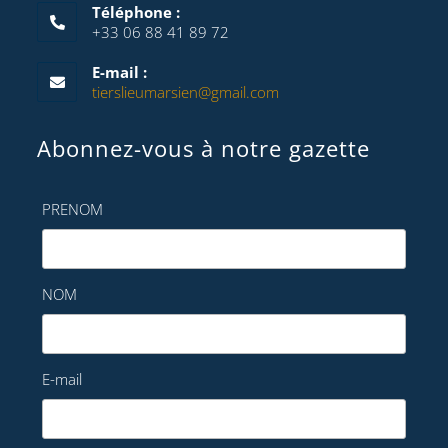
Téléphone :
+33 06 88 41 89 72
E-mail :
tierslieumarsien@gmail.com
Abonnez-vous à notre gazette
PRENOM
NOM
E-mail