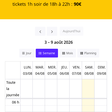
tickets 1h soir de 18h à 22h :
90€
00 h
Aujourd'hui
01 h
3 – 9 août 2026
02 h
Jour
Semaine
Mois
Planning
03 h
LUN.
MAR.
MER.
JEU.
VEN.
SAM.
DIM.
03/08
04/08
05/08
06/08
07/08
08/08
09/08
04 h
Toute
la
05 h
journée
06 h