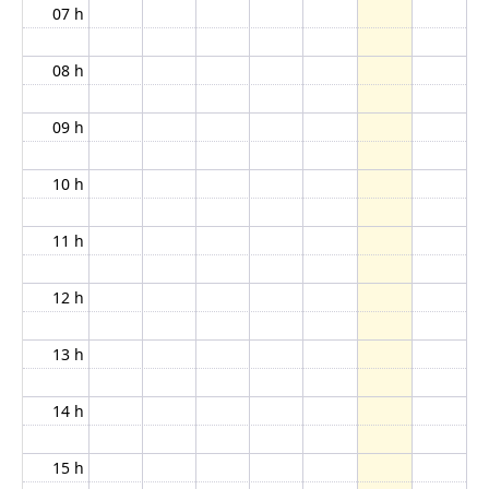
07 h
08 h
09 h
10 h
11 h
12 h
13 h
14 h
15 h