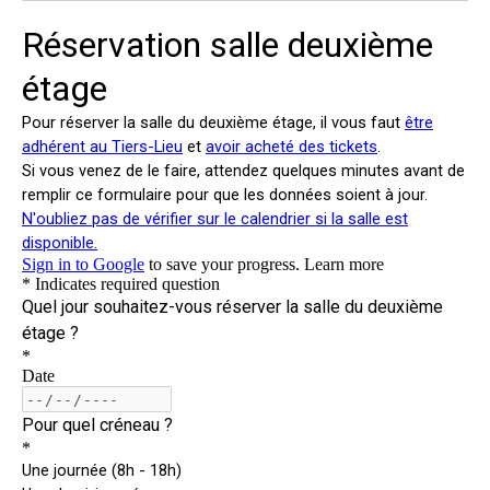
16 h
16:45 - 18:45
17 h
No
Title
18 h
19 h
20 h
21 h
22 h
23 h