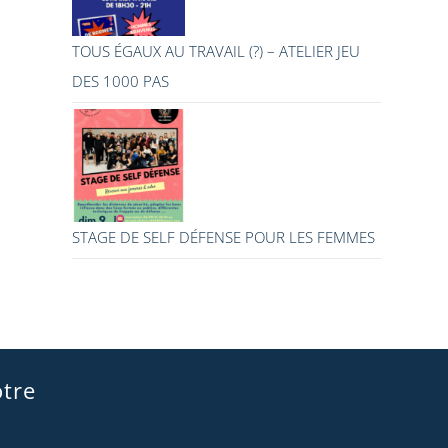
TOUS ÉGAUX AU TRAVAIL (?) – ATELIER JEU
DES 1000 PAS
STAGE DE SELF DÉFENSE POUR LES FEMMES
tre